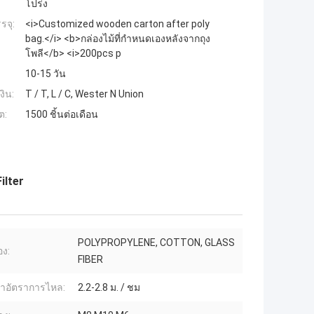
โปร่ง
รจุ:
<i>Customized wooden carton after poly
bag.</i> <b>กล่องไม้ที่กำหนดเองหลังจากถุง
โพลี</b> <i>200pcs p
10-15 วัน
งิน:
T / T, L / C, Wester N Union
ต:
1500 ชิ้นต่อเดือน
ilter
POLYPROPYLENE, COTTON, GLASS
อง:
FIBER
ำอัตราการไหล:
2.2-2.8 ม. / ชม