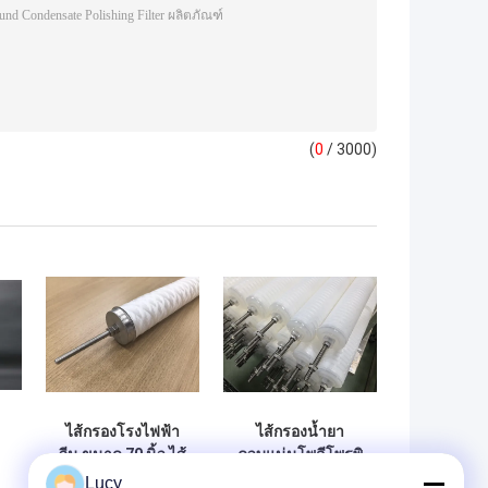
(
0
/ 3000)
ไส้กรองโรงไฟฟ้า
ไส้กรองน้ำยา
จีน ขนาด 70 นิ้ว ไส้
ควบแน่นโพลีโพรพิ
กรองน้ำ
ลีน (PP) ความยาว
Lucy