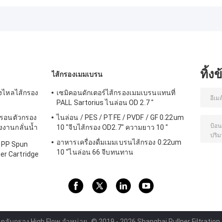
ประกอบกรองจีบ PP
GRAVER องค์
ตัวอย่าง
backflushing
ประกอบกรองย้อน
กลับ
ทิ้ง
ไส้กรองเมมเบรน
ูงไหลไส้กรอง
เซมิคอนดักเตอร์ไส้กรองเมมเบรนแทนที่
PALL Sartorius ไนล่อน OD 2.7 "
ครอนตัวกรอง
ไนล่อน / PES / PTFE / PVDF / GF 0.22um
งานกลั่นน้ำ
10 "จีบไส้กรอง OD2.7" ความยาว 10 "
อาหารเครื่องดื่มเมมเบรนไส้กรอง 0.22um
 PP Spun
10 "ไนล่อน 66 จีบทนทาน
er Cartridge
พ ตลับกรอง High Flow จําหน่าย.
© 2019 - 2026 Shanghai Pullner Filtration 