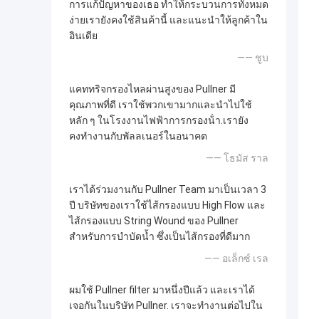
การแก้ปัญหาของเธอ ทําให้กระบวนการทั้งหมด
ง่ายเรายังคงใช้สินค้านี้ และแนะนําให้ลูกค้าใน
อินเดีย
—— ชูบ
แคททริจกรองไหลผ่านสูงของ Pullner มี
คุณภาพที่ดี เราใช้พวกเขามากและนําไปใช้
หลัก ๆ ในโรงงานไฟฟ้าการกรองน้ํา.เรายัง
คงทํางานกับพัลลเนอร์ในอนาคต
—— โธมัส ราล
เราได้ร่วมงานกับ Pullner Team มาเป็นเวลา 3
ปี บริษัทของเราใช้ไส้กรองแบบ High Flow และ
ไส้กรองแบบ String Wound ของ Pullner
สำหรับการบำบัดน้ำ ซึ่งเป็นไส้กรองที่ดีมาก
—— อเล็กซ์ เรล
ผมใช้ Pullner filter มาหนึ่งปีแล้ว และเราได้
เจอกันในบริษัท Pullner. เราจะทํางานต่อไปใน