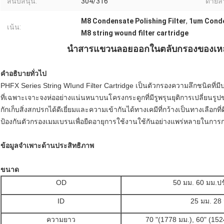
สนับสนุน:
304/316
ด้ายล่
M8 Condensate Polishing Filter
,
1um Conde
เน้น:
M8 string wound filter cartridge
นำสารแขวนลอยออกในตลับกรองของเหลว
คำอธิบายทั่วไป
PHFX ​​Series String WIund Filter Cartridge เป็นตัวกรองความลึกชนิดที
ที่เฉพาะเจาะจงห่ออย่างแน่นหนาบนโครงกระดูกที่มีรูพรุนยุติการเปลี่ยนร
กักเก็บสิ่งสกปรกได้ดีเยี่ยมและความเข้ากันได้ทางเคมีที่กว้างเป็นทางเลือ
ป้องกันตัวกรองเมมเบรนเพื่อยืดอายุการใช้งานใช้กันอย่างแพร่หลายในก
ข้อมูลจำเพาะด้านประสิทธิภาพ
ขนาด
OD
50 มม. 60 มม.ป
ID
25 มม. 28
ความยาว
70 "(1778 มม.), 60" (15