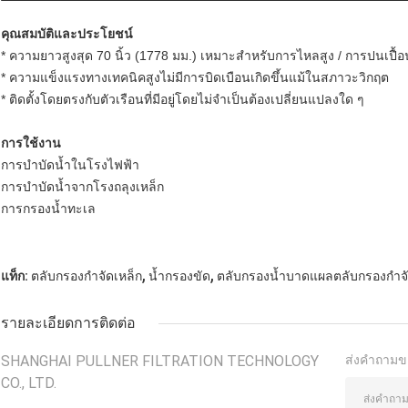
คุณสมบัติและประโยชน์
* ความยาวสูงสุด 70 นิ้ว (1778 มม.) เหมาะสำหรับการไหลสูง / การปนเปื้อ
* ความแข็งแรงทางเทคนิคสูงไม่มีการบิดเบือนเกิดขึ้นแม้ในสภาวะวิกฤต
* ติดตั้งโดยตรงกับตัวเรือนที่มีอยู่โดยไม่จำเป็นต้องเปลี่ยนแปลงใด ๆ
การใช้งาน
การบำบัดน้ำในโรงไฟฟ้า
การบำบัดน้ำจากโรงถลุงเหล็ก
การกรองน้ำทะเล
,
,
แท็ก:
ตลับกรองกำจัดเหล็ก
น้ำกรองขัด
ตลับกรองน้ำบาดแผลตลับกรองกำจั
รายละเอียดการติดต่อ
SHANGHAI PULLNER FILTRATION TECHNOLOGY
ส่งคำถามข
CO., LTD.